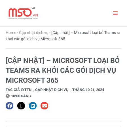
Nhảy
Main
tới
nội
Men
dung
Home
-
Cập nhật dịch vụ
-
[Cập nhật] – Microsoft loại bỏ Teams ra
khỏi các gói dịch vụ Microsoft 365
[CẬP NHẬT] – MICROSOFT LOẠI BỎ
TEAMS RA KHỎI CÁC GÓI DỊCH VỤ
MICROSOFT 365
TÁC GIẢ
LYTTN
,
CẬP NHẬT DỊCH VỤ
,
THÁNG 10 21, 2024
10:00 SÁNG