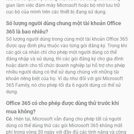
gian làm việc đám mây Microsoft hoặc bộ nhớ lưu trữ
cục bộ của mình trên các thiết bị đang sử dụng.
Số lượng người dùng chung một tài khoản Office
365 là bao nhiêu?
Số lượng người dùng trong cùng một tài khoản Office 365
được quy định phụ thuộc vào từng gói đăng ký. Trong khi
các gói cá nhân chỉ cho phép một người dùng có thể
đăng nhập và sử dụng, thì các gói đăng ký cho gia đình
hoặc dành cho tổ chức doanh nghiệp lại hỗ trợ cho phép
nhiều người dùng có thể sử dụng chúng với những tài
khoản riêng biệt của họ. Ví dụ như đối với gói Microsoft
365 Family, nó cho phép tối đa 6 người dùng có thể sử
dụng.
Office 365 có cho phép được dùng thử trước khi
mua không?
Có
. Hiện tại, Microsoft vẫn đang cho phép tất cả người
dùng có thể dùng thử các gói Microsoft 365 không mất
phí trong vòng 30 ngày với đầy đủ các tính năng và công