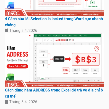
4 Cách sửa lỗi Selection is locked trong Word cực nhanh
chóng
Tháng 8 4, 2026
Cách dùng hàm ADDRESS trong Excel để trả về địa chỉ ô
cụ thể
Tháng 8 4, 2026