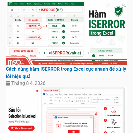
Cách dùng hàm ISERROR trong Excel cực nhanh để xử lý
lỗi hiệu quả
Tháng 8 4, 2026