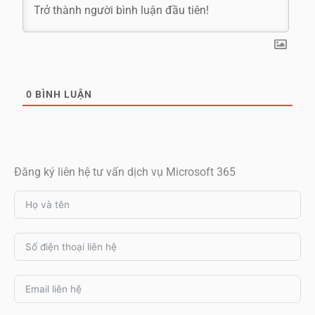
0
BÌNH LUẬN
Đăng ký liên hệ tư vấn dịch vụ Microsoft 365