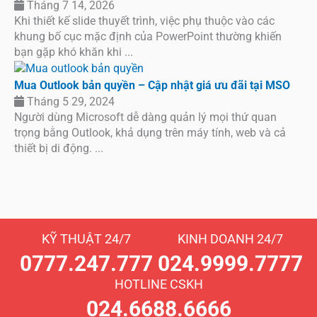
Tháng 7 14, 2026
Khi thiết kế slide thuyết trình, việc phụ thuộc vào các
khung bố cục mặc định của PowerPoint thường khiến
bạn gặp khó khăn khi ...
Mua Outlook bản quyền – Cập nhật giá ưu đãi tại MSO
Tháng 5 29, 2024
Người dùng Microsoft dễ dàng quản lý mọi thứ quan
trọng bằng Outlook, khả dụng trên máy tính, web và cả
thiết bị di động. ...
KỸ THUẬT 24/7
KINH DOANH 24/7
0777.247.777
024.9999.7777
HOTLINE CSKH
024.6688.6666