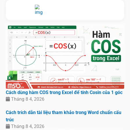
Nhắn tin ngay
Livechat
Cách dùng hàm COS trong Excel để tính Cosin của 1 góc
Tháng 8 4, 2026
Cách trích dẫn tài liệu tham khảo trong Word chuẩn cấu
trúc
Tháng 8 4, 2026