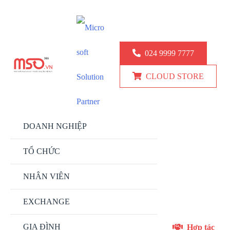
KINH DOANH: 024.9999.7777
KỸ THUẬT: 0777 247 777
024 9999 7777
CLOUD STORE
DOANH NGHIỆP
TỔ CHỨC
NHÂN VIÊN
EXCHANGE
GIA ĐÌNH
Hợp tác