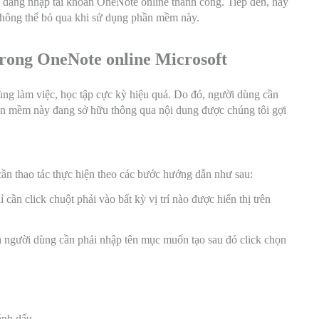
à đăng nhập tài khoản OneNote online thành công. Tiếp đến, hãy
không thể bỏ qua khi sử dụng phần mềm này.
trong OneNote online Microsoft
ng làm việc, học tập cực kỳ hiệu quả. Do đó, người dùng cần
ần mềm này đang sở hữu thông qua nội dung được chúng tôi gợi
cần thao tác thực hiện theo các bước hướng dẫn như sau:
cần click chuột phải vào bất kỳ vị trí nào được hiển thị trên
và người dùng cần phải nhập tên mục muốn tạo sau đó click chọn
ánh dấu.