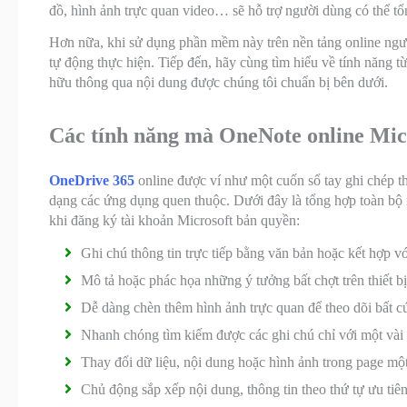
đồ, hình ảnh trực quan video… sẽ hỗ trợ người dùng có thể tổ
Hơn nữa, khi sử dụng phần mềm này trên nền tảng online ngườ
tự động thực hiện. Tiếp đến, hãy cùng tìm hiểu về tính năng
hữu thông qua nội dung được chúng tôi chuẩn bị bên dưới.
Các tính năng mà OneNote online Mic
OneDrive 365
online được ví như một cuốn sổ tay ghi chép th
dạng các ứng dụng quen thuộc. Dưới đây là tổng hợp toàn bộ
khi đăng ký tài khoản Microsoft bản quyền:
Ghi chú thông tin trực tiếp bằng văn bản hoặc kết hợp với
Mô tả hoặc phác họa những ý tưởng bất chợt trên thiết bị
Dễ dàng chèn thêm hình ảnh trực quan để theo dõi bất cứ
Nhanh chóng tìm kiếm được các ghi chú chỉ với một vài c
Thay đổi dữ liệu, nội dung hoặc hình ảnh trong page một
Chủ động sắp xếp nội dung, thông tin theo thứ tự ưu tiê