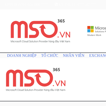
KINH DOANH: 024.9999.7777
KỸ THUẬT: 0777 247 777
DOANH NGHIỆP
TỔ CHỨC
NHÂN VIÊN
EXCHAN