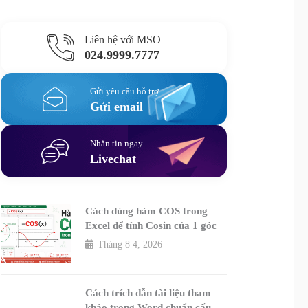
Liên hệ với MSO
024.9999.7777
Gửi yêu cầu hỗ trợ
Gửi email
Nhắn tin ngay
Livechat
Cách dùng hàm COS trong
Excel để tính Cosin của 1 góc
Tháng 8 4, 2026
Cách trích dẫn tài liệu tham
khảo trong Word chuẩn cấu