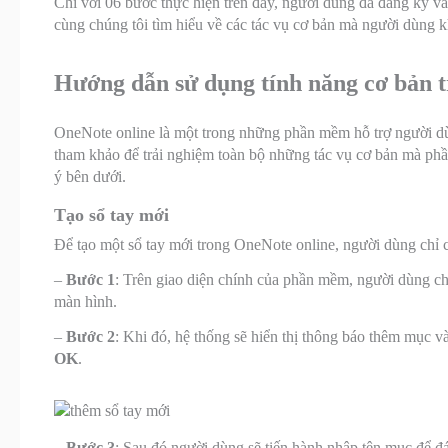
Chỉ với 06 bước thực hiện trên đây, người dùng đã đăng ký v
cùng chúng tôi tìm hiểu về các tác vụ cơ bản mà người dùng 
Hướng dẫn sử dụng tính năng cơ bản 
OneNote online là một trong những phần mềm hỗ trợ người dù
tham khảo để trải nghiệm toàn bộ những tác vụ cơ bản mà ph
ý bên dưới.
Tạo sổ tay mới
Để tạo một sổ tay mới trong OneNote online, người dùng chỉ 
–
Bước 1
: Trên giao diện chính của phần mềm, người dùng chỉ 
màn hình.
–
Bước 2
: Khi đó, hệ thống sẽ hiển thị thông báo thêm mục 
OK
.
– Bước 3
: Sau đó người dùng sẽ tiến hành nhập tên mục để đ