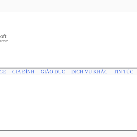
GE
GIA ĐÌNH
GIÁO DỤC
DỊCH VỤ KHÁC
TIN TỨC