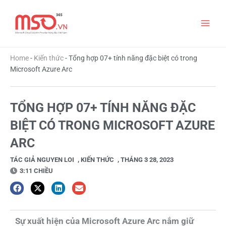
Nhảy
Main
tới
nội
Men
dung
Home
-
Kiến thức
-
Tổng hợp 07+ tính năng đặc biệt có trong
Microsoft Azure Arc
TỔNG HỢP 07+ TÍNH NĂNG ĐẶC
BIỆT CÓ TRONG MICROSOFT AZURE
ARC
TÁC GIẢ
NGUYEN LOI
,
KIẾN THỨC
,
THÁNG 3 28, 2023
3:11 CHIỀU
Sự xuất hiện của Microsoft Azure Arc nắm giữ