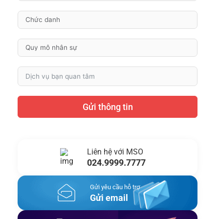
Gửi thông tin
Liên hệ với MSO
024.9999.7777
Gửi yêu cầu hỗ trợ
Gửi email