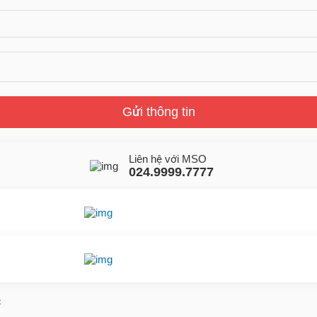
Gửi thông tin
Liên hệ với MSO
024.9999.7777
Gửi yêu cầu hỗ trợ
Gửi email
Nhắn tin ngay
Livechat
c