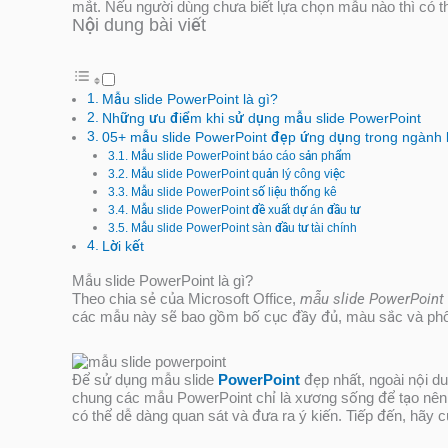
mắt. Nếu người dùng chưa biết lựa chọn mẫu nào thì có t
Nội dung bài viết
Mẫu slide PowerPoint là gì?
Những ưu điểm khi sử dụng mẫu slide PowerPoint
05+ mẫu slide PowerPoint đẹp ứng dụng trong ngành 
Mẫu slide PowerPoint báo cáo sản phẩm
Mẫu slide PowerPoint quản lý công việc
Mẫu slide PowerPoint số liệu thống kê
Mẫu slide PowerPoint đề xuất dự án đầu tư
Mẫu slide PowerPoint sàn đầu tư tài chính
Lời kết
Mẫu slide PowerPoint là gì?
Theo chia sẻ của Microsoft Office,
mẫu slide PowerPoint
các mẫu này sẽ bao gồm bố cục đầy đủ, màu sắc và phôn
Để sử dụng mẫu slide
PowerPoint
đẹp nhất, ngoài nội d
chung các mẫu PowerPoint chỉ là xương sống để tạo nên n
có thể dễ dàng quan sát và đưa ra ý kiến. Tiếp đến, hãy