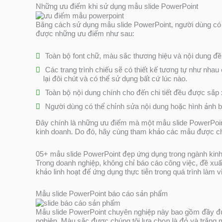
Những ưu điểm khi sử dụng mẫu slide PowerPoint
Bằng cách sử dụng mẫu slide PowerPoint, người dùng có 
được những ưu điểm như sau:
Toàn bộ font chữ, màu sắc thương hiệu và nội dung đ
Các trang trình chiếu sẽ có thiết kế tương tự như nh
lại đôi chút và có thể sử dụng bất cứ lúc nào.
Toàn bộ nội dung chính cho đến chi tiết đều được sắp xế
Người dùng có thể chỉnh sửa nội dung hoặc hình ảnh b
Đây chính là những ưu điểm mà một mẫu slide PowerPoint 
kinh doanh. Do đó, hãy cùng tham khảo các mẫu được chú
05+ mẫu slide PowerPoint đẹp ứng dụng trong ngành kin
Trong doanh nghiệp, không chỉ báo cáo công việc, đề xuấ
khảo linh hoạt để ứng dụng thực tiễn trong quá trình làm v
Mẫu slide PowerPoint báo cáo sản phẩm
Mẫu slide PowerPoint chuyên nghiệp này bao gồm đầy đủ
nghiệp. Màu sắc được chúng tôi lựa chọn là đỏ và trắng 