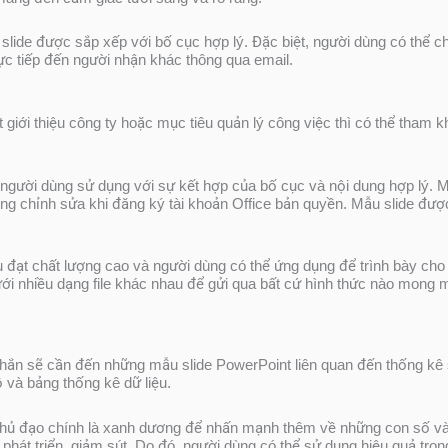
slide được sắp xếp với bố cục hợp lý. Đặc biệt, người dùng có thể 
ực tiếp đến người nhận khác thông qua email.
ới thiệu công ty hoặc mục tiêu quản lý công việc thì có thể tham kh
gười dùng sử dụng với sự kết hợp của bố cục và nội dung hợp lý. M
g chỉnh sửa khi đăng ký tài khoản Office bản quyền. Mẫu slide được t
đạt chất lượng cao và người dùng có thể ứng dụng để trình bày cho c
ưới nhiều dạng file khác nhau để gửi qua bất cứ hình thức nào mong 
chắn sẽ cần đến những mẫu slide PowerPoint liên quan đến thống kê số
 và bảng thống kê dữ liệu.
àu chủ đạo chính là xanh dương để nhấn mạnh thêm về những con số v
hát triển, giảm sút. Do đó, người dùng có thể sử dụng hiệu quả trong