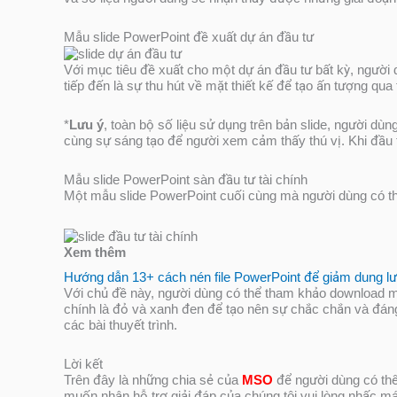
Mẫu slide PowerPoint đề xuất dự án đầu tư
Với mục tiêu đề xuất cho một dự án đầu tư bất kỳ, ngườ
tiếp đến là sự thu hút về mặt thiết kế để tạo ấn tượng qua
*
Lưu ý
, toàn bộ số liệu sử dụng trên bản slide, người dù
cùng sự sáng tạo để người xem cảm thấy thú vị. Khi đầu tư
Mẫu slide PowerPoint sàn đầu tư tài chính
Một mẫu slide PowerPoint cuối cùng mà người dùng có thể
Hướng dẫn 13+ cách nén file PowerPoint để giảm dung l
Với chủ đề này, người dùng có thể tham khảo download m
chính là đỏ và xanh đen để tạo nên sự chắc chắn và đáng
các bài thuyết trình.
Lời kết
Trên đây là những chia sẻ của
MSO
để người dùng có th
muốn nhận hỗ trợ giải đáp của chúng tôi vui lòng nhấc má