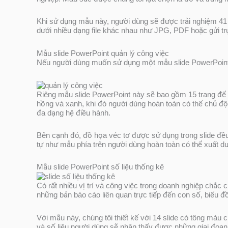
Khi sử dụng mẫu này, người dùng sẽ được trải nghiệm 41 
dưới nhiều dạng file khác nhau như JPG, PDF hoặc gửi tr
Mẫu slide PowerPoint quản lý công việc
Nếu người dùng muốn sử dụng một mẫu slide PowerPoint gi
Riêng mẫu slide PowerPoint này sẽ bao gồm 15 trang để n
hồng và xanh, khi đó người dùng hoàn toàn có thể chủ độn
đa dạng hệ điều hành.
Bên cạnh đó, đồ họa véc tơ được sử dụng trong slide đều 
tự như mẫu phía trên người dùng hoàn toàn có thể xuất d
Mẫu slide PowerPoint số liệu thống kê
Có rất nhiều vị trí và công việc trong doanh nghiệp chắc 
những bản báo cáo liên quan trực tiếp đến con số, biểu đồ
Với mẫu này, chúng tôi thiết kế với 14 slide có tông m
và số liệu người dùng sẽ nhận thấy được những giai đoạn p