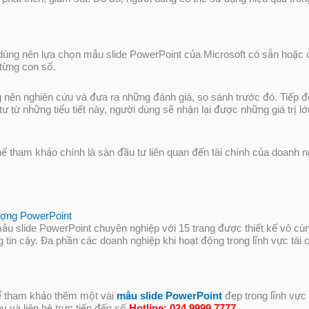
i dùng nên lựa chọn mẫu slide PowerPoint của Microsoft có sẵn hoặ
 từng con số.
ng nên nghiên cứu và đưa ra những đánh giá, so sánh trước đó. Tiếp đ
 từ những tiểu tiết này, người dùng sẽ nhận lại được những giá trị l
 tham khảo chính là sàn đầu tư liên quan đến tài chính của doanh 
ượng PowerPoint
ẫu slide PowerPoint chuyên nghiệp với 15 trang được thiết kế vô cù
 tin cậy. Đa phần các doanh nghiệp khi hoạt động trong lĩnh vực tài
ể tham khảo thêm một vài
mẫu slide PowerPoint
đẹp trong lĩnh vực
y và liên hệ trực tiếp đến số
Hotline:
024.9999.7777
.