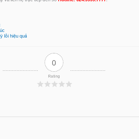
c
rúc
 lỗi hiệu quả
0
Rating