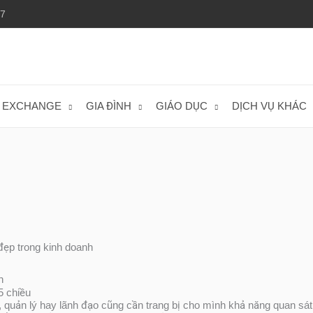
77
EXCHANGE
GIA ĐÌNH
GIÁO DỤC
DỊCH VỤ KHÁC
ẹp trong kinh doanh
h
5 chiều
n, quản lý hay lãnh đạo cũng cần trang bị cho mình khả năng quan sá