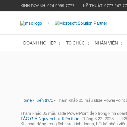
Nhảy
KINH DOANH: 024.9999.7777
KỸ THUẬT: 0777 247 7
tới
nội
dung
DOANH NGHIỆP
TỔ CHỨC
NHÂN VIÊN
Home
-
Kiến thức
-
Tham khảo 05 mẫu slide PowerPoint đ
Tham khảo 05 mẫu slide PowerPoint đẹp trong kinh doan
TÁC GIẢ
Nguyen Loi
,
Kiến thức
,
Tháng 8 22, 2023
4:2
Khi hoạt động trong lĩnh vực kinh doanh, bất kể nhân viê