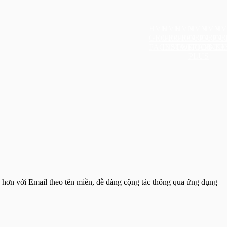
HVN
HVN
HVN
HVN
HVN
HV
GROUP
GROUP
GROUP
GROUP
GROU
GR
FACEBOOK
INSTAGRAM
TWITTER
GOOGLE
LINKI
ZA
PLUS
 hơn với Email theo tên miền, dễ dàng cộng tác thông qua ứng dụng