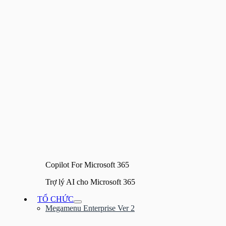
Copilot For Microsoft 365
Trợ lý AI cho Microsoft 365
TỔ CHỨC
Bật/tắt
Megamenu Enterprise Ver 2
Menu