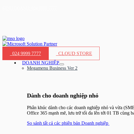
Nhảy
KINH DOANH: 024.9999.7777
tới
nội
dung
024 9999 7777
CLOUD STORE
DOANH NGHIỆP
Bật/tắt
Megamenu Business Ver 2
Menu
Dành cho doanh nghiệp nhỏ​
Phân khúc dành cho các doanh nghiệp nhỏ và vừa (SMB) 
Office 365 mạnh mẽ, lưu trữ tối đa lên tới 01 TB cùng 
So sánh tất cả các phiên bản Doanh nghiệp