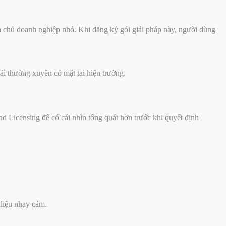
 và chủ doanh nghiệp nhỏ. Khi đăng ký gói giải pháp này, người dùng
i thường xuyên có mặt tại hiện trường.
nd Licensing để có cái nhìn tổng quát hơn trước khi quyết định
liệu nhạy cảm.