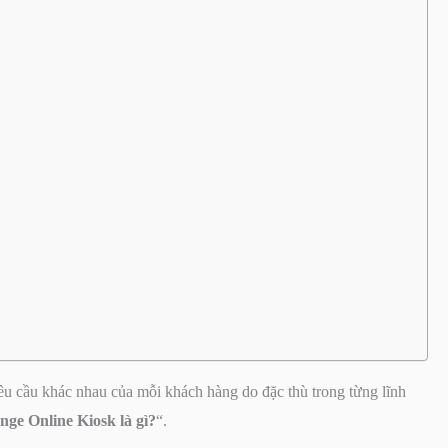
êu cầu khác nhau của mỗi khách hàng do đặc thù trong từng lĩnh
ge Online Kiosk là gì?
“.