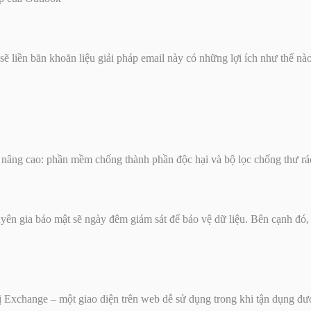
sẽ liền băn khoăn liệu giải pháp email này có những lợi ích như thế nà
g nâng cao: phần mềm chống thành phần độc hại và bộ lọc chống thư rá
yên gia bảo mật sẽ ngày đêm giám sát để bảo vệ dữ liệu. Bên cạnh đó,
rị Exchange – một giao diện trên web dễ sử dụng trong khi tận dụng đượ