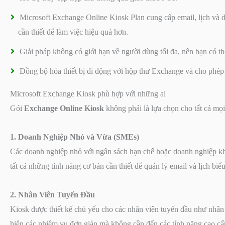
Microsoft Exchange Online Kiosk Plan cung cấp email, lịch và
cần thiết để làm việc hiệu quả hơn.
Giải pháp không có giới hạn về người dùng tối đa, nên bạn có t
Đồng bộ hóa thiết bị di động với hộp thư Exchange và cho phép n
Microsoft Exchange Kiosk phù hợp với những ai
Gói
Exchange Online Kiosk
không phải là lựa chọn cho tất cả mọ
1. Doanh Nghiệp Nhỏ và Vừa (SMEs)
Các doanh nghiệp nhỏ với ngân sách hạn chế hoặc doanh nghiệp kh
tất cả những tính năng cơ bản cần thiết để quản lý email và lịch biể
2. Nhân Viên Tuyến Đầu
Kiosk được thiết kế chủ yếu cho các nhân viên tuyến đầu như nhân
hiện các nhiệm vụ đơn giản mà không cần đến các tính năng cao c