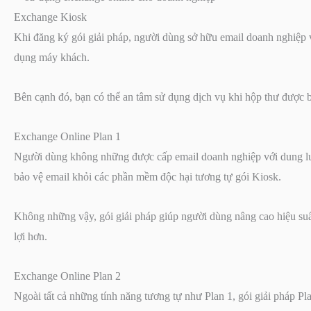
Exchange Kiosk
Khi đăng ký gói giải pháp, người dùng sở hữu email doanh nghiệp v
dụng máy khách.
Bên cạnh đó, bạn có thể an tâm sử dụng dịch vụ khi hộp thư được 
Exchange Online Plan 1
Người dùng không những được cấp email doanh nghiệp với dung lượ
bảo vệ email khỏi các phần mềm độc hại tương tự gói Kiosk.
Không những vậy, gói giải pháp giúp người dùng nâng cao hiệu suất
lợi hơn.
Exchange Online Plan 2
Ngoài tất cả những tính năng tương tự như Plan 1, gói giải pháp 