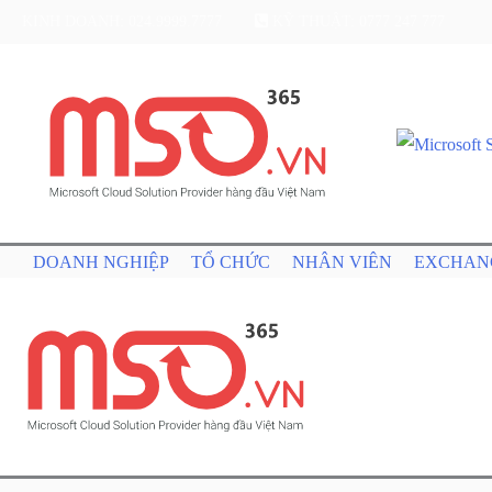
Nhảy
KINH DOANH: 024.9999.7777
KỸ THUẬT: 0777 247 777
tới
nội
dung
DOANH NGHIỆP
TỔ CHỨC
NHÂN VIÊN
EXCHAN