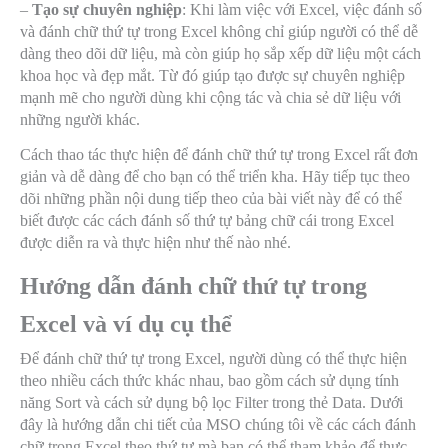
–
Tạo sự chuyên nghiệp
: Khi làm việc với Excel, việc đánh số
và đánh chữ thứ tự trong Excel không chỉ giúp người có thể dễ
dàng theo dõi dữ liệu, mà còn giúp họ sắp xếp dữ liệu một cách
khoa học và đẹp mắt. Từ đó giúp tạo được sự chuyên nghiệp
mạnh mẽ cho người dùng khi cộng tác và chia sẻ dữ liệu với
những người khác.
Cách thao tác thực hiện để đánh chữ thứ tự trong Excel rất đơn
giản và dễ dàng để cho bạn có thể triển kha. Hãy tiếp tục theo
dõi những phần nội dung tiếp theo của bài viết này để có thể
biết được các cách đánh số thứ tự bảng chữ cái trong Excel
được diễn ra và thực hiện như thế nào nhé.
Hướng dẫn đánh chữ thứ tự trong
Excel và ví dụ cụ thể
Để đánh chữ thứ tự trong Excel, người dùng có thể thực hiện
theo nhiều cách thức khác nhau, bao gồm cách sử dụng tính
năng Sort và cách sử dụng bộ lọc Filter trong thẻ Data. Dưới
đây là hướng dẫn chi tiết của MSO chúng tôi về các cách đánh
chữ trong Excel theo thứ tự mà bạn có thể tham khảo để thực