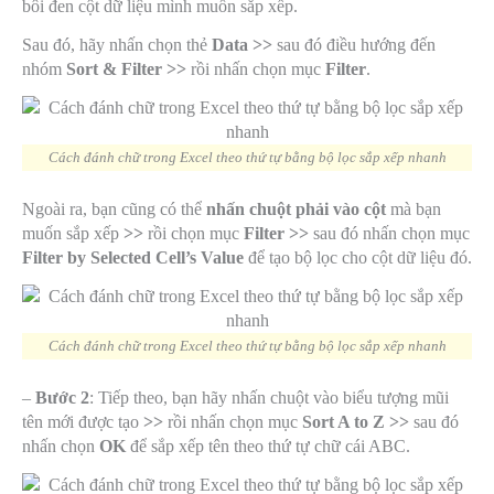
bôi đen cột dữ liệu mình muốn sắp xếp.
Sau đó, hãy nhấn chọn thẻ
Data >>
sau đó điều hướng đến
nhóm
Sort & Filter >>
rồi nhấn chọn mục
Filter
.
Cách đánh chữ trong Excel theo thứ tự bằng bộ lọc sắp xếp nhanh
Ngoài ra, bạn cũng có thể
nhấn chuột phải vào cột
mà bạn
muốn sắp xếp
>>
rồi chọn mục
Filter >>
sau đó nhấn chọn mục
Filter by Selected Cell’s Value
để tạo bộ lọc cho cột dữ liệu đó.
Cách đánh chữ trong Excel theo thứ tự bằng bộ lọc sắp xếp nhanh
–
Bước 2
: Tiếp theo, bạn hãy nhấn chuột vào biểu tượng mũi
tên mới được tạo
>>
rồi nhấn chọn mục
Sort A to Z >>
sau đó
nhấn chọn
OK
để sắp xếp tên theo thứ tự chữ cái ABC.