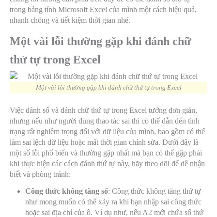
trong bảng tính Microsoft Excel của mình một cách hiệu quả,
nhanh chóng và tiết kiệm thời gian nhé.
Một vài lỗi thường gặp khi đánh chữ
thứ tự trong Excel
Một vài lỗi thường gặp khi đánh chữ thứ tự trong Excel
Việc đánh số và đánh chữ thứ tự trong Excel tưởng đơn giản,
nhưng nếu như người dùng thao tác sai thì có thể dẫn đến tình
trạng rất nghiêm trọng đối với dữ liệu của mình, bao gồm có thể
làm sai lệch dữ liệu hoặc mất thời gian chỉnh sửa. Dưới đây là
một số lỗi phổ biến và thường gặp nhất mà bạn có thể gặp phải
khi thực hiện các cách đánh thứ tự này, hãy theo dõi để dễ nhận
biết và phòng tránh:
Công thức không tăng số
: Công thức không tăng thứ tự
như mong muốn có thể xảy ra khi bạn nhập sai công thức
hoặc sai địa chỉ của ô. Ví dụ như, nếu A2 mới chứa số thứ