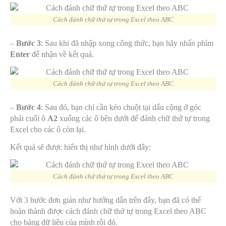
Cách đánh chữ thứ tự trong Excel theo ABC
–
Bước 3
: Sau khi đã nhập xong công thức, bạn hãy nhấn phím
Enter
để nhận về kết quả.
Cách đánh chữ thứ tự trong Excel theo ABC
–
Bước 4
: Sau đó, bạn chỉ cần kéo chuột tại dấu cộng ở góc
phải cuối ô
A2
xuống các ô bên dưới để đánh chữ thứ tự trong
Excel cho các ô còn lại.
Kết quả sẽ được hiển thị như hình dưới đây:
Cách đánh chữ thứ tự trong Excel theo ABC
Với 3 bước đơn giản như hướng dẫn trên đây, bạn đã có thể
hoàn thành được cách đánh chữ thứ tự trong Excel theo ABC
cho bảng dữ liệu của mình rồi đó.