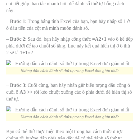
chi tiết giúp thao tác nhanh hơn để đánh số thứ tự bằng cách
này:
–
Bước 1
: Trong bảng tính Excel của bạn, bạn hãy nhập số 1 ở
ô đầu tiên của cột mà mình muốn đánh số.
–
Bước 2
: Sau đó, bạn hãy nhập công thức
=A2+1
vào ô kế tiếp
phía dưới để tạo chuỗi số tăng. Lúc này kết quả hiển thị ở ô thứ
2 sẽ là
1+1=2
.
Hướng dẫn cách đánh số thứ tự trong Excel đơn giản nhất
–
Bước 3
: Cuối cùng, bạn hãy nhấn giữ biểu tượng dấu cộng ở
cuối ô
A3 >>
rồi kéo chuột xuống các ô phía dưới để hiển thị số
thứ tự.
Hướng dẫn cách đánh số thứ tự trong Excel đơn giản nhất
Bạn có thể thử thực hiện theo một trong hai cách thức được
chúng tôi hướng dẫn phía trên đây để có thể đánh số thứ tự