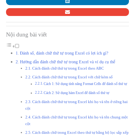
Nội dung bài viết
Đánh số, đánh chữ thứ tự trong Excel có lợi ích gì?
Hướng dẫn đánh chữ thứ tự trong Excel và ví dụ cụ thể
Cách đánh chữ thứ tự trong Excel theo ABC
Cách đánh chữ thứ tự trong Excel với chữ kèm số
Cách 1: Sử dụng tính năng Format Cells để đánh số thứ tự
Cách 2: Sử dụng hàm Excel để đánh số thứ tự
Cách đánh chữ thứ tự trong Excel khi họ và tên ở riêng hai
cột
Cách đánh chữ thứ tự trong Excel khi họ và tên chung một
cột
Cách đánh chữ trong Excel theo thứ tự bằng bộ lọc sắp xếp