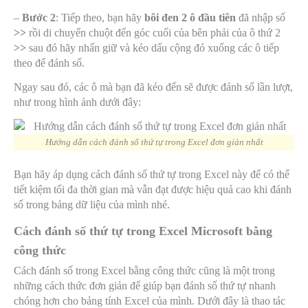
–
Bước 2
: Tiếp theo, bạn hãy
bôi đen 2 ô đầu tiên
đã nhập số
>>
rồi di chuyển chuột đến góc cuối của bên phải của ô thứ 2
>>
sau đó hãy nhấn giữ và kéo dấu cộng đó xuống các ô tiếp
theo để đánh số.
Ngay sau đó, các ô mà bạn đã kéo đến sẽ được đánh số lần lượt,
như trong hình ảnh dưới đây:
Hướng dẫn cách đánh số thứ tự trong Excel đơn giản nhất
Bạn hãy áp dụng cách đánh số thứ tự trong Excel này để có thể
tiết kiệm tối đa thời gian mà vẫn đạt được hiệu quả cao khi đánh
số trong bảng dữ liệu của mình nhé.
Cách đánh số thứ tự trong Excel Microsoft bằng
công thức
Cách đánh số trong Excel bằng công thức cũng là một trong
những cách thức đơn giản để giúp bạn đánh số thứ tự nhanh
chóng hơn cho bảng tính Excel của mình. Dưới đây là thao tác