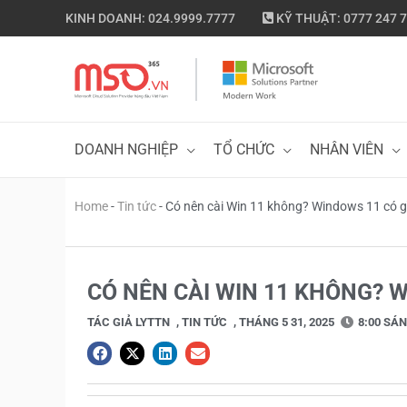
Nhảy
KINH DOANH: 024.9999.7777
KỸ THUẬT: 0777 247 
tới
nội
dung
DOANH NGHIỆP
TỔ CHỨC
NHÂN VIÊN
Home
-
Tin tức
-
Có nên cài Win 11 không? Windows 11 có gì
CÓ NÊN CÀI WIN 11 KHÔNG? W
TÁC GIẢ
LYTTN
,
TIN TỨC
,
THÁNG 5 31, 2025
8:00 SÁ