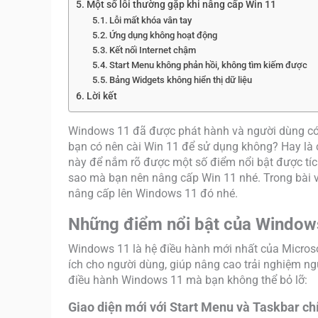
Một số lỗi thường gặp khi nâng cấp Win 11
Lỗi mất khóa vân tay
Ứng dụng không hoạt động
Kết nối Internet chậm
Start Menu không phản hồi, không tìm kiếm được
Bảng Widgets không hiển thị dữ liệu
Lời kết
Windows 11 đã được phát hành và người dùng có t
bạn có nên cài Win 11 để sử dụng không? Hay là 
này để nắm rõ được một số điểm nổi bật được tíc
sao mà bạn nên nâng cấp Win 11 nhé. Trong bài vi
nâng cấp lên Windows 11 đó nhé.
Những điểm nổi bật của Windows
Windows 11 là hệ điều hành mới nhất của Microso
ích cho người dùng, giúp nâng cao trải nghiệm n
điều hành Windows 11 mà bạn không thể bỏ lỡ:
Giao diện mới với Start Menu và Taskbar ch