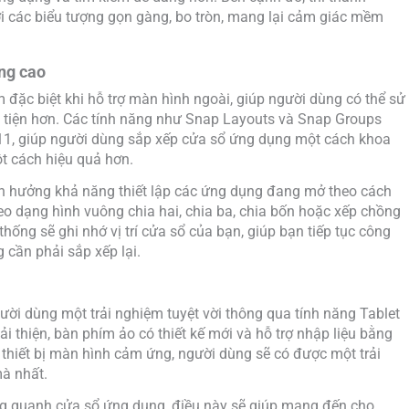
i các biểu tượng gọn gàng, bo tròn, mang lại cảm giác mềm
ng cao
đặc biệt khi hỗ trợ màn hình ngoài, giúp người dùng có thể sử
 tiện hơn. Các tính năng như Snap Layouts và Snap Groups
11, giúp người dùng sắp xếp cửa sổ ứng dụng một cách khoa
ột cách hiệu quả hơn.
ận hưởng khả năng thiết lập các ứng dụng đang mở theo cách
o dạng hình vuông chia hai, chia ba, chia bốn hoặc xếp chồng
 thống sẽ ghi nhớ vị trí cửa sổ của bạn, giúp bạn tiếp tục công
cần phải sắp xếp lại.
i dùng một trải nghiệm tuyệt vời thông qua tính năng Tablet
thiện, bàn phím ảo có thiết kế mới và hỗ trợ nhập liệu bằng
ác thiết bị màn hình cảm ứng, người dùng sẽ có được một trải
à nhất.
ung quanh cửa sổ ứng dụng, điều này sẽ giúp mang đến cho