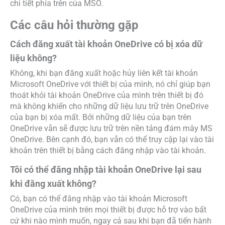
nhập của tài khoản OneDrive của mình vào các mục theo
yêu cầu.
Làm sao để đăng nhập tài khoản OneDrive khi
không nhớ mật khẩu?
Nếu bạn quên mật khẩu tài khoản Microsoft OneDrive
của mình, bạn vẫn có thể đăng nhập vào thiết bị đó bằng
cách sử dụng chức năng “Quên mật khẩu” ngay trên
trang đăng nhập tài khoản. Microsoft sẽ gửi mã xác minh
danh tính về email hoặc số điện thoại mà bạn dùng để
khôi phục tài khoản đó của mình, giúp bạn nhanh chóng
khôi phục và đăng nhập lại tài khoản OneDrive của mình.
Việc xóa OneDrive có ảnh hưởng đến các tệp trên
máy tính không?
Nếu như bạn đã tải xuống các tệp dữ liệu OneDrive về
máy tính của mình và đã được lưu trữ trong bộ nhớ thiết
bị máy tính đó, thì khi bạn xóa ứng dụng OneDrive, những
tệp dữ liệu đã tải xuống sẽ vẫn còn trên thiết bị của bạn.
Chỉ những tệp và thư mục dữ liệu trên đám mây sẽ được