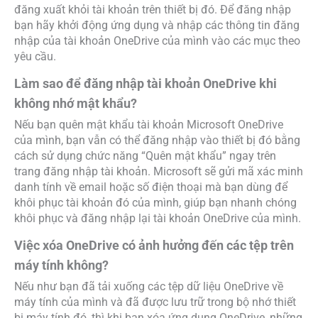
loại bỏ khỏi thiết bị và không còn truy cập được từ thiết bị
khi bạn xóa ứng dụng OneDrive, trữ khi bạn cài đặt lại
ứng dụng OneDrive và thực hiện đồng bộ lại.
Lời kết
Trên đây là những thông tin được chúng tôi hướng dẫn
chi tiết để người dùng có thể tiến hành
đăng xuất
onedrive trên máy tính và các thiết bị khác
một cách dễ
dàng cũng như cách thức đăng ký và đăng nhập. Nếu
trong quá trình thực hiện, người dùng cần sự trợ giúp gì từ
MSO
, bạn hãy vui lòng liên hệ trực tiếp đến chúng tôi qua
những thông tin liên hệ phía dưới đây.
———————————————————
Fanpage
:
MSO.vn – Microsoft 365 Việt Nam
Hotline
:
024.9999.7777