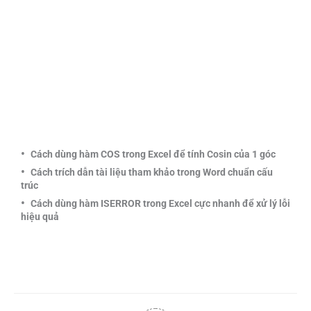
0
BÌNH LUẬN
Đăng ký liên hệ tư vấn dịch vụ Microsoft 365
Họ và tên
Số điện thoại