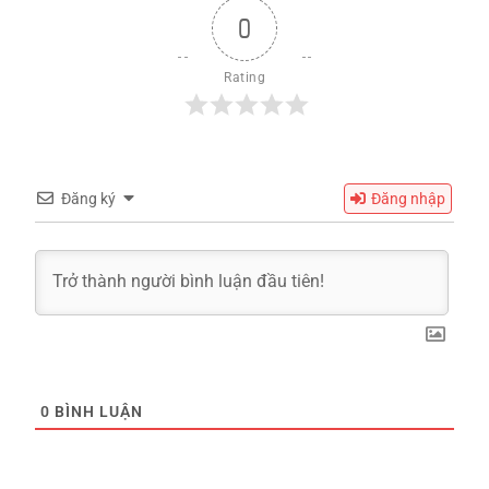
Email
Tên công ty / Tổ chức
Chức danh
Quy mô nhân sự
Dịch vụ bạn quan tâm
Gửi thông tin
Liên hệ với MSO