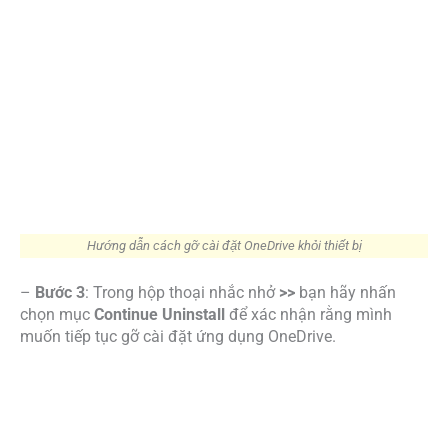
–
Bước 3
: Trong hộp thoại nhắc nhở
>>
bạn hãy nhấn
chọn mục
Continue Uninstall
để xác nhận rằng mình
muốn tiếp tục gỡ cài đặt ứng dụng OneDrive.
Hướng dẫn cách gỡ cài đặt OneDrive khỏi thiết bị
–
Bước 4
: Cuối cùng, bạn hãy chờ vài giây để hệ thống
hoàn thành quá trình gỡ cài đặt ứng dụng Onedrive khỏi
thiết bị cho bạn là hoàn tất.
Như vậy, chúng tôi đã cung cấp đến cho bạn toàn bộ
hướng dẫn về các cách đăng xuất OneDrive trên máy tính
và các thiết bị khác bằng cách gỡ cài đặt ứng dụng
OneDrive. Nếu muốn thoát khỏi tài khoản Microsoft
Onedrive của mình trên các thiết bị nhanh chóng nhất,
bạn hãy thực hiện theo những cách này với hướng dẫn
chi tiết phía trên của MSO.
Các câu hỏi thường gặp