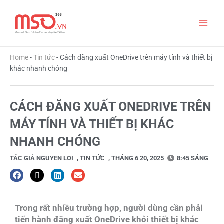
Nhảy
Main
tới
nội
Men
dung
Home
-
Tin tức
-
Cách đăng xuất OneDrive trên máy tính và thiết bị
khác nhanh chóng
CÁCH ĐĂNG XUẤT ONEDRIVE TRÊN
MÁY TÍNH VÀ THIẾT BỊ KHÁC
NHANH CHÓNG
TÁC GIẢ
NGUYEN LOI
,
TIN TỨC
,
THÁNG 6 20, 2025
8:45 SÁNG
Trong rất nhiều trường hợp, người dùng cần phải
tiến hành đăng xuất OneDrive khỏi thiết bị khác