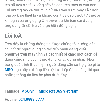
Cách dùng hàm COS trong Excel để tính Cosin của 1 góc
Cách trích dẫn tài liệu tham khảo trong Word chuẩn cấu
trúc
Cách dùng hàm ISERROR trong Excel cực nhanh để xử lý lỗi
hiệu quả
0
Rating
Đăng ký
Đăng nhập