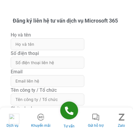
024.9999.7777
Gửi yêu cầu hỗ trợ
Gửi email
Nhắn tin ngay
Livechat
Cách dùng hàm COS trong Excel
để tính Cosin của 1 góc
Tháng 8 4, 2026
Cách trích dẫn tài liệu tham khảo
trong Word chuẩn cấu trúc
Tháng 8 4, 2026