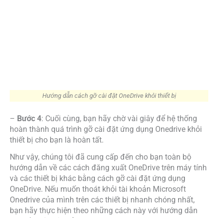
Cách đăng xuất tài khoản OneDrive có bị xóa dữ
liệu không?
Không, khi bạn đăng xuất hoặc hủy liên kết tài khoản
Microsoft OneDrive với thiết bị của mình, nó chỉ giúp bạn
thoát khỏi tài khoản OneDrive của mình trên thiết bị đó
mà không khiến cho những dữ liệu lưu trữ trên OneDrive
của bạn bị xóa mất. Bởi những dữ liệu của bạn trên
OneDrive vẫn sẽ được lưu trữ trên nền tảng đám mây MS
OneDrive. Bên cạnh đó, bạn vẫn có thể truy cập lại vào tài
khoản trên thiết bị bằng cách đăng nhập vào tài khoản.
Tôi có thể đăng nhập tài khoản OneDrive lại sau
khi đăng xuất không?
Có, bạn có thể đăng nhập vào tài khoản Microsoft
OneDrive của mình trên mọi thiết bị được hỗ trợ vào bất
cứ khi nào mình muốn, ngay cả sau khi bạn đã tiến hành
đăng xuất khỏi tài khoản trên thiết bị đó. Để đăng nhập
bạn hãy khởi động ứng dụng và nhập các thông tin đăng