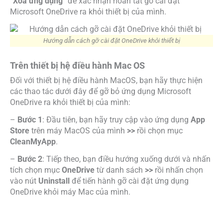
“
Xóa ứng dụng
” để xác nhận hoàn tất gỡ cài đặt
Microsoft OneDrive ra khỏi thiết bị của mình.
Hướng dẫn cách gỡ cài đặt OneDrive khỏi thiết bị
Trên thiết bị hệ điều hành Mac OS
Đối với thiết bị hệ điều hành MacOS, bạn hãy thực hiện
các thao tác dưới đây để gỡ bỏ ứng dụng Microsoft
OneDrive ra khỏi thiết bị của mình:
–
Bước 1
: Đầu tiên, bạn hãy truy cập vào ứng dụng
App
Store
trên máy MacOS của mình
>>
rồi chọn mục
CleanMyApp
.
–
Bước 2
: Tiếp theo, bạn điều hướng xuống dưới và nhấn
tích chọn mục
OneDrive
từ danh sách
>>
rồi nhấn chọn
vào nút
Uninstall
để tiến hành gỡ cài đặt ứng dụng
OneDrive khỏi máy Mac của mình.
Hướng dẫn cách gỡ cài đặt OneDrive khỏi thiết bị