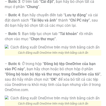
–
Bước 3
: Ở trên tab “
Cài đặt
”, bạn hãy bỏ chọn tất cả
mục ở phần “
Chung
”.
–
Bước 4
: Bạn hãy chuyển đến tab “
Lưu tự động
” và cài
đặt danh sách “
Tài liệu và ảnh
” thành “
Chỉ PC này
”, sau
đó bạn hãy bỏ chọn tất cả các mục còn lại.
–
Bước 5
: Bạn tiếp tục chọn tab “
Tài khoản
” rồi nhấn
chọn vào mục “
Chọn thư mục
”.
Cách đăng xuất OneDrive trên máy tính bằng cách ẩn
–
Bước 6
: Ở trong hộp “
Đồng bộ tệp OneDrive của bạn
vào PC này
”, bạn hãy chọn hoặc bỏ chọn hộp ở phần
“
Đồng bộ toàn bộ tệp và thư mục trong OneDrive của tôi
”,
sau đó hãy nhấn chọn nút “
OK
” để xóa bỏ tất cả các tệp
của Onedrive ra khỏi máy tính của bạn nhưng vẫn ở trong
OneDrive.com.
Cách đăng xuất OneDrive trên máy tính bằng cách ẩn