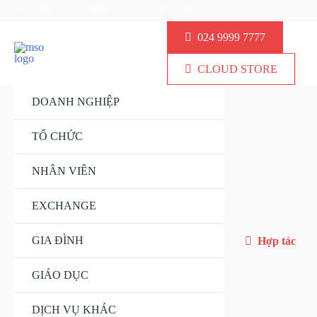
KINH DOANH: 024.9999.7777
KỸ THUẬT: 0777 247 777
024 9999 7777
CLOUD STORE
DOANH NGHIỆP
TỔ CHỨC
NHÂN VIÊN
EXCHANGE
GIA ĐÌNH
Hợp tác
GIÁO DỤC
DỊCH VỤ KHÁC