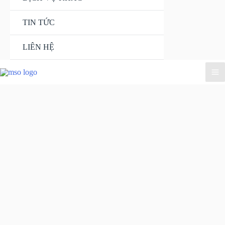
TIN TỨC
LIÊN HỆ
Ma
Me