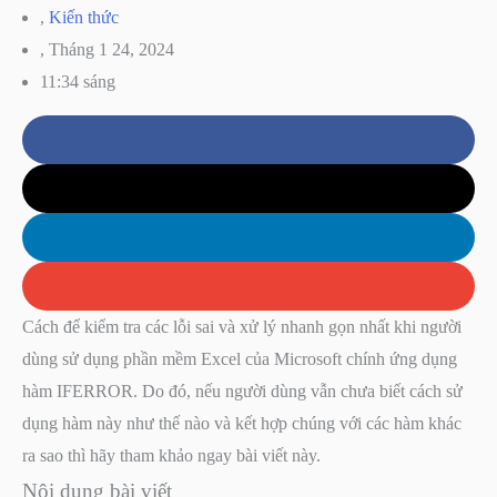
,
Kiến thức
,
Tháng 1 24, 2024
11:34 sáng
Cách để kiểm tra các lỗi sai và xử lý nhanh gọn nhất khi người
dùng sử dụng phần mềm Excel của Microsoft chính ứng dụng
hàm IFERROR. Do đó, nếu người dùng vẫn chưa biết cách sử
dụng hàm này như thế nào và kết hợp chúng với các hàm khác
ra sao thì hãy tham khảo ngay bài viết này.
Nội dung bài viết