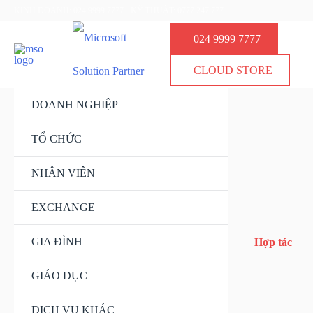
Nhảy
KINH DOANH: 024.9999.7777
KỸ THUẬT: 0777 247 777
tới
024 9999 7777
nội
dung
CLOUD STORE
DOANH NGHIỆP
Bật/tắt
Menu
TỔ CHỨC
Bật/tắt
Menu
NHÂN VIÊN
Bật/tắt
Menu
EXCHANGE
Bật/tắt
Menu
GIA ĐÌNH
Bật/tắt
Hợp tác
Menu
GIÁO DỤC
Bật/tắt
Menu
DỊCH VỤ KHÁC