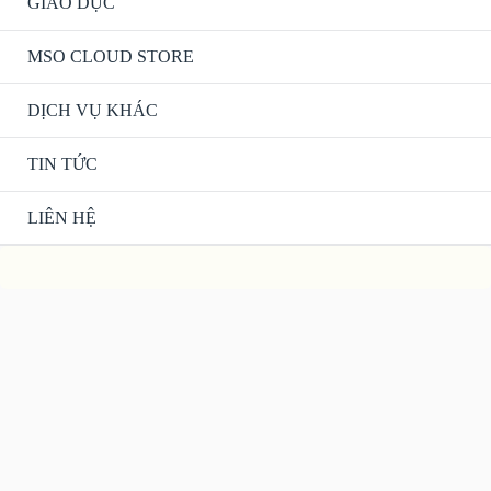
Men
GIÁO DỤC
Bật/tắ
Men
MSO CLOUD STORE
DỊCH VỤ KHÁC
TIN TỨC
LIÊN HỆ
Lên
đầu
trang