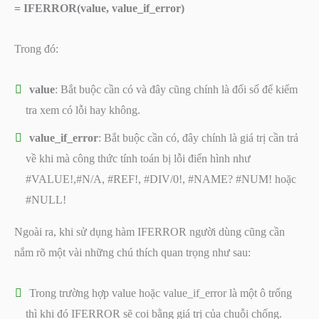
=
IFERROR(value, value_if_error)
Trong đó:
value
: Bắt buộc cần có và đây cũng chính là đối số để kiểm
tra xem có lỗi hay không.
value_if_error
: Bắt buộc cần có, đây chính là giá trị cần trả
về khi mà công thức tính toán bị lỗi điển hình như
#VALUE!,#N/A, #REF!, #DIV/0!, #NAME? #NUM! hoặc
#NULL!
Ngoài ra, khi sử dụng hàm IFERROR người dùng cũng cần
nắm rõ một vài những chú thích quan trọng như sau:
Trong trường hợp value hoặc value_if_error là một ô trống
thì khi đó IFERROR sẽ coi bằng giá trị của chuỗi chống.