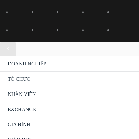
DOANH NGHIỆP
Bật/tắ
Men
TỔ CHỨC
Bật/tắ
Men
NHÂN VIÊN
Bật/tắ
Men
EXCHANGE
Bật/tắ
Men
GIA ĐÌNH
Bật/tắ